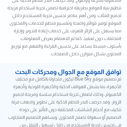
المطلوبة بسرعة ووضوح. وقد حرصت البدر للنظم الذكية على
تنظيم بنية الموقع بطريقة احترافية تضمن تجربة استخدام مريحة
لجميع الفئات. ومن أهم عناصر تحسين تجربة المستخدم داخل
الموقع توفير قوائم واضحة وتقسيم منظم للخدمات والمحتوى،
مما يسهل على الزائر التعرف على خدمات إعادة التدوير وإدارة
المخلفات دون تعقيد. كما تم الاهتمام بعرض المعلومات
بأسلوب مبسط يساعد على تحسين القراءة والفهم، مع توزيع
المحتوى بشكل متوازن داخل الصفحات.
توافق الموقع مع الجوال ومحركات البحث
تم تصميم موقع Blue Sky ليكون متجاوبًا بالكامل مع مختلف
الأجهزة، بما يشمل الهواتف الذكية والأجهزة اللوحية وأجهزة
الكمبيوتر، وذلك لضمان تجربة استخدام سلسة ومريحة لجميع
الزوار. وقد حرصت البدر للنظم الذكية على تطوير واجهات مرنة
تتكيف مع أحجام الشاشات المختلفة دون التأثير على جودة
التصميم أو سهولة تصفح المحتوى. ويساهم التصميم المتجاوب
في تحسين تجربة المستخدم من خلال تسهيل التنقل بين