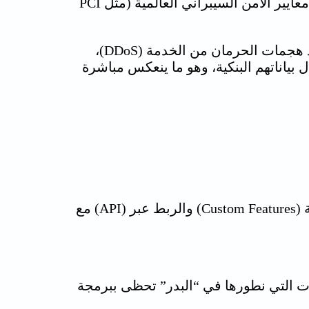
تتبع معايير الأمن السيبراني العالمية (مثل PCI
ونحن في البدر نولي أهمية قصوى لعمليات “النسخ الاحتياطي التلقائي” وجدران الحماية القوية لصد هجمات الحرمان من الخدمة (DDoS)،
بياناتهم البنكية، وهو ما ينعكس مباشرة
تمتلك معمارية برمجية تسمح بإضافة ميزات مخصصة (Custom Features) والربط عبر (API) مع
ت التي نطورها في “البدر” تحظى ببرمجة