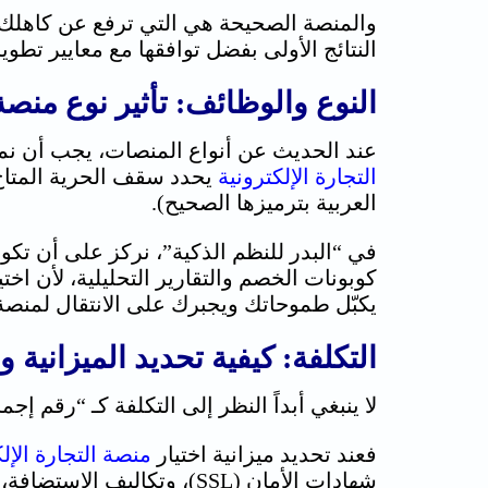
والمنصة الصحيحة هي التي ترفع عن كاهلك ا
النتائج الأولى بفضل توافقها مع معايير تطوير 
النوع والوظائف: تأثير نوع
منصة 
عند الحديث عن أنواع المنصات، يجب أن نمي
التجارة الإلكترونية
يحدد سقف الحرية المتاح
العربية بترميزها الصحيح).
في “البدر للنظم الذكية”، نركز على أن تكو
كوبونات الخصم والتقارير التحليلية، لأن اخت
يكبّل طموحاتك ويجبرك على الانتقال لمنصة 
التكلفة: كيفية تحديد الميزانية و
لا ينبغي أبداً النظر إلى التكلفة كـ “رقم إجما
فعند تحديد ميزانية اختيار
منصة التجارة الإلك
شهادات الأمان (SSL)، وتكا