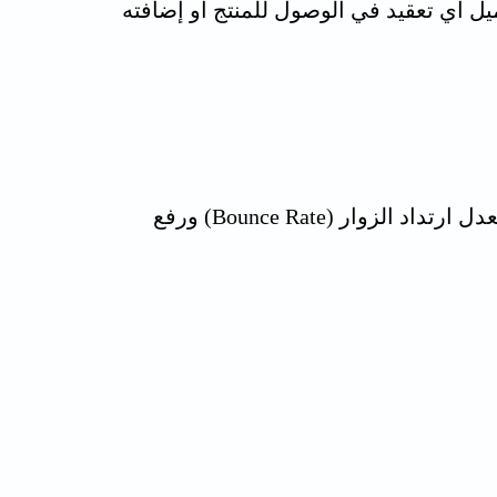
ل أي تعقيد في الوصول للمنتج أو إضافته
التي تضع تجربة المستخدم في مقدمة أولوياتها هي التي تنجح في خفض معدل ارتداد الزوار (Bounce Rate) ورفع