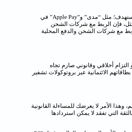
مجموعة متنوعة من خيارات الدفع التي يثق بها الجمهور المستهدف؛ مثل “مدى” و”Apple Pay” في
المثل، فإن الربط مع شركات الشحن
ل الربط مع شركات الشحن والدفع المحلية
التزام أخلاقي وقانوني صارم تجاه
طاقاتهم الائتمانية عبر بروتوكولات تشفير
 وهذا الأمر لا يعرضك للمساءلة القانونية
قة التي تفقد لا يمكن استردادها