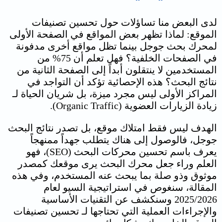
لدى البعض منا تساؤلات حول
تحسين تصنيفات
الموقع
: لماذا تظهر بعض المواقع في الصفحة الأولى
لمحرك بحث جوجل بينما تظل مواقع أخرى مدفونة
في الصفحات الخلفية؟ فهل تعلم أن 75% من
المستخدمين لا ينتقلون أبداً إلى الصفحة الثانية من
نتائج البحث؟ هذه الإحصائية تؤكد أن التواجد في
المراكز الأولى ليس مجرد ميزة، بل شريان الحياة لـ
زيادة الزيارات العضوية (Organic Traffic).
الهدف ليس فقط امتلاك موقع، بل تصدر نتائج البحث
جوجل، فالوصول إلى هناك يتطلب جهداً ممنهجاً
يعرف باسم تحسين محركات البحث (SEO)، فهو
العلم وراء جعل محرك البحث يرى موقعك كمصدر
موثوق وذو صلة بما يبحث عنه المستخدم، و
في هذه
المقالة، سنغوص في استراتيجية السيو لعام
2025/2026 وسنكشف عن التقنيات الأساسية
والإجراءات العملية التي تحتاجها لـ تحسين تصنيفات