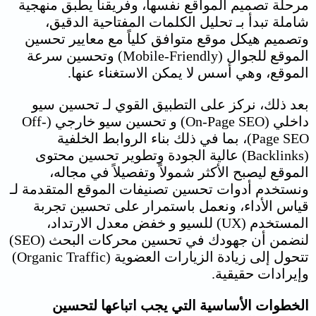
مرحلة تصميم المواقع نفسها، و
فريقنا يطبق منهجية
شاملة تبدأ بـ تحليل الكلمات المفتاحية الدقيق،
وتصميم هيكل موقع متوافق كلياً مع معايير تحسين
الموقع للجوال (Mobile-Friendly) وتحسين سرعة
الموقع، وهي أسس لا يمكن الاستغناء عنها.
بعد ذلك، نركز على التطبيق القوي لـ تحسين سيو
داخلي (On-Page SEO) و تحسين سيو خارجي (Off-
Page SEO)، بما في ذلك بناء الروابط الخلفية
(Backlinks) عالية الجودة وتطوير تحسين محتوى
الموقع ليصبح الأكثر شمولاً وتفصيلاً في مجاله،
ونستخدم أدوات
تحسين تصنيفات الموقع
المتقدمة لـ
قياس الأداء، ونعمل باستمرار على تحسين تجربة
المستخدم (UX) للسيو و خفض معدل الارتداد،
لنضمن أن جهودك في تحسين محركات البحث (SEO)
تتحول إلى زيادة الزيارات العضوية (Organic Traffic)
وإيرادات حقيقية.
الخطوات الأساسية التي يجب اتباعها ل
تحسين