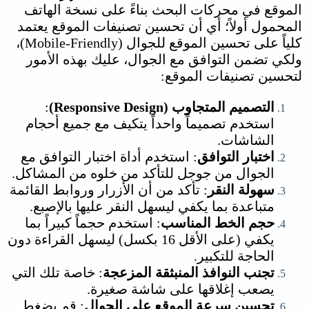
الموقع في محركات البحث بناءً على نسخة الهاتف
المحمول أولاً؛ أي أن
تحسين تصنيفات الموقع
يعتمد
كلياً على تحسين الموقع للجوال (Mobile-Friendly)،
ولكي تضمن
التوافق مع الجوال، عليك بهذه الأمور
ل
تحسين تصنيفات الموقع
:
التصميم المتجاوب (Responsive Design)
:
استخدم تصميماً واحداً يتكيف مع جميع أحجام
الشاشات.
اختبار التوافق
: استخدم أداة اختبار التوافق مع
الجوال من جوجل للتأكد من خلوه من المشاكل.
سهولة النقر
: تأكد من أن الأزرار وروابط القائمة
متباعدة بما يكفي ليسهل النقر عليها بالإصبع.
حجم الخط المناسب
: استخدم حجماً كبيراً بما
يكفي (على الأقل 16 بكسل) ليسهل القراءة دون
الحاجة للتكبير.
تجنب النوافذ المنبثقة المزعجة
: خاصة تلك التي
يصعب إغلاقها على شاشة صغيرة.
تحسين سرعة الموقع على الجوال
: قم بضغط