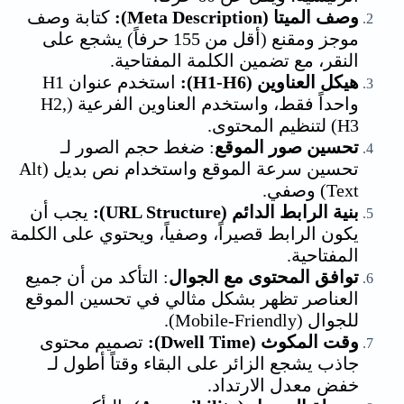
وصف الميتا (Meta Description):
كتابة وصف
موجز ومقنع (أقل من 155 حرفاً) يشجع على
النقر، مع تضمين الكلمة المفتاحية.
هيكل العناوين (H1-H6):
استخدم عنوان H1
واحداً فقط، واستخدم العناوين الفرعية (H2,
H3) لتنظيم المحتوى.
تحسين صور الموقع
: ضغط حجم الصور لـ
تحسين سرعة الموقع واستخدام نص بديل (Alt
Text) وصفي.
بنية الرابط الدائم (URL Structure):
يجب أن
يكون الرابط قصيراً، وصفياً، ويحتوي على الكلمة
المفتاحية.
توافق المحتوى مع الجوال
: التأكد من أن جميع
العناصر تظهر بشكل مثالي في تحسين الموقع
للجوال (Mobile-Friendly).
وقت المكوث (Dwell Time):
تصميم محتوى
جاذب يشجع الزائر على البقاء وقتاً أطول لـ
خفض معدل الارتداد.