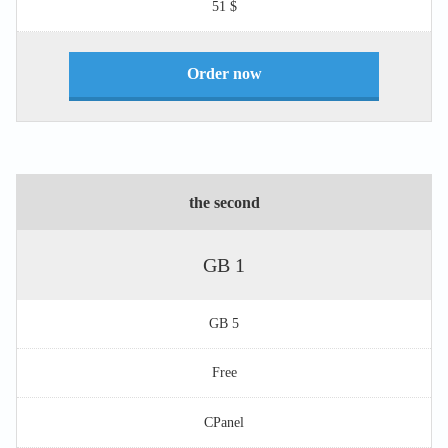
$ 51
Order now
the second
1 GB
5 GB
Free
CPanel