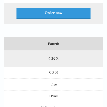
Order now
Fourth
3 GB
30 GB
Free
CPanel